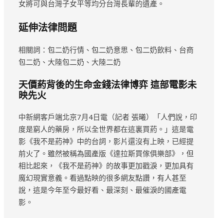
女將可與台灣子女平等均分台灣長輩的遺產。
延伸法律問題
相關詞：包二奶行情、包二奶意思、包二奶飲料、台商
包二奶、大陸包二奶、大陸二奶
天價葯背後的生命金錢法律博弈 這部電影未
映先火
中新網客戶端北京7月4日電（記者 張曦）「人們說，印
度是窮人的藥房，所以全世界都在這裏買葯。」這是電
影《我不是葯神》中的台詞，影片還沒有上映，已經提
前火了。雖然被稱為國產版《達拉斯買傢俱樂部》，但
相比起來，《我不是葯神》的故事更加戳淚，更加具有
魔幻現實意義。看過點映的很多網友點讚，有人甚至
說，這是今年至今最好看、最深刻、最催淚的國產電
影。