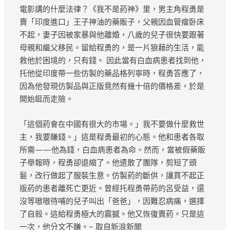
電影講的什麼法律？《我不是葯神》里，男主角程勇是
賣「印度進口」王子神油的藥販子，父親因血管瘤卧床
不起，妻子因被家暴與他離婚，八歲的兒子很快要跟著
母親和繼父移民。留給程勇的，是一片狼藉的生活，能
救他於困境的，只有錢。 因此當有白血病患者找到他，
托他從印度帶一些仿製的藥品格列寧時，程勇答應了，
因為他發現仿製品與正版竟然有幾十倍的價格差，於是
開始鋌而走險。
「這個葯會在中國有很大的市場。」我不要做什麼救世
主，我要賺錢。」這是程勇最初的心態。他和患者各取
所需——他為錢，白血病患者為命。然而，當被假藥販
子舉報時，程勇卻退縮了。他遣散了團隊，剪短了頭
髮，改行做起了服裝生意。仿製葯的斷供，讓買不起正
版葯的患者離死亡更近。曾經托程勇帶葯的呂受益，還
沒等嗷嗷待哺的兒子叫出「爸爸」，因難忍病痛，選擇
了自殺。這給程勇極大的震撼。他又恢復賣葯。只是這
一次，他分文不賺。~ 取自新浪新聞