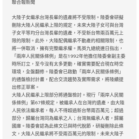
聯合報新聞
大陸子女繼承台灣長輩的遺產將不受限制。陸委會研擬
刪除大陸人民繼承上限的規定，未來大陸子女可與台灣
子女平等均分台灣長輩的遺產，不受新台幣兩百萬元上
限的限制。此外，大陸配偶繼承不動產的相關限制，也
將一併取消，擁有完整繼承權。馬英九總統連日指出，
「兩岸人民關係條例」是在1992年他擔任陸委會副主委
時所訂立，至今沒有太多更動，確實需要配合現在時空
環境，全盤翻修。陸委會已啟動「兩岸人民關係條例」
的通盤檢討計畫，配合交流趨勢及實際需求，將陸續提
出修正草案。
大陸人民繼承上限部分將通盤檢討。現行「兩岸人民關
係條例」第67條規定，被繼承人在台灣的遺產，由大陸
人民依法繼承者，每人不得超過新台幣兩百萬元；超過
部分，歸屬台灣同為繼承之人；台灣無繼承人者，歸屬
國庫。陸委會認為此條文已與時代脫節，研擬刪除此條
文，大陸人民繼承將不受兩百萬元的限制，未來大陸子