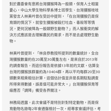
對於農委會有意將台灣獼猴降為一般類，保育人士相當
憂心，中山大學生物科學系博士班學生、台灣獼猴吱吱
黨發言人林美吟曾在受訪中提到，「在台灣獼猴仍是保
育類的情況下，就發生獼猴被毆打吐血、毒殺等等情
況，更何況被降為一般類野生動物？」而人猴衝突的解
決方式應該是去理解農民的需求，而不是去處理野生動
物。
林美吟曾提到，「林良恭教授所提到的數量統計，全台
灣獼猴數量約在20萬至30萬隻左右，是來自於2013年
的調查報告，而這份報告是依據13年前的文獻，估算全
台灣的獼猴族群量約為10404群，再以平均每群20至30
頭數來相乘粗估計算，這個估計值並非是長期駐點調查
所得來得數據，誤差值可能非常大。」台灣獼猴保育等
級應否「調降」備受各界關注。
林務局透露，此次會議不是特別針對特定動物，而是保
育動物名錄每2年會通盤檢討一次，經專家會議評估，考