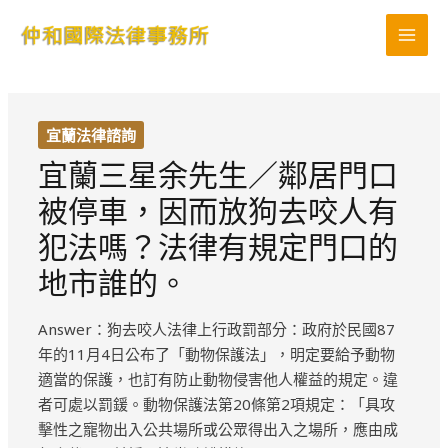
跳
MAI
至
MEN
主
要
內
宜蘭法律諮詢
容
宜蘭三星余先生／鄰居門口
被停車，因而放狗去咬人有
犯法嗎？法律有規定門口的
地市誰的。
Answer：狗去咬人法律上行政罰部分：政府於民國87
年的11月4日公布了「動物保護法」，明定要給予動物
適當的保護，也訂有防止動物侵害他人權益的規定。違
者可處以罰鍰。動物保護法第20條第2項規定：「具攻
擊性之寵物出入公共場所或公眾得出入之場所，應由成