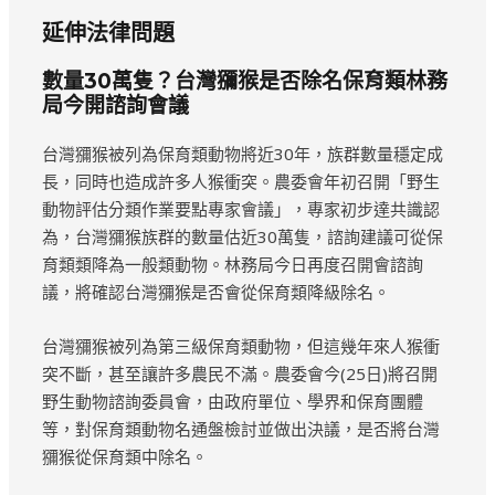
延伸法律問題
數量30萬隻？台灣獼猴是否除名保育類林務
局今開諮詢會議
台灣獼猴被列為保育類動物將近30年，族群數量穩定成
長，同時也造成許多人猴衝突。農委會年初召開「野生
動物評估分類作業要點專家會議」，專家初步達共識認
為，台灣獼猴族群的數量估近30萬隻，諮詢建議可從保
育類類降為一般類動物。林務局今日再度召開會諮詢
議，將確認台灣獼猴是否會從保育類降級除名。
台灣獼猴被列為第三級保育類動物，但這幾年來人猴衝
突不斷，甚至讓許多農民不滿。農委會今(25日)將召開
野生動物諮詢委員會，由政府單位、學界和保育團體
等，對保育類動物名通盤檢討並做出決議，是否將台灣
獼猴從保育類中除名。