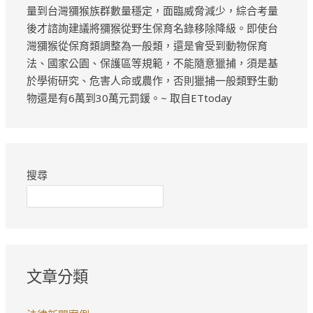
量到台灣獼猴族群數量穩定，面臨威脅減少，綜合考量
後才諮詢建議將獼猴從野生保育名錄移除降級。即使台
灣獼猴從保育類調整為一般類，還是會受到動物保育
法、國家公園、保護區等規範，不能隨意獵捕，須是基
於學術研究、危害人命或農作，否則獵捕一般類野生動
物還是有6萬到30萬元罰鍰。~ 取自ETtoday
搜尋
文章分類