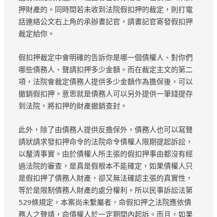
押財產的。同時間若未收到法院假扣押的裁定，則打電
話連絡公文右上角的承辦書記官，請書記官寄發假扣押
裁定給你。
假扣押裁定中會明確的告訴你是哪一個債權人、對你們
哪些債務人、聲請扣押多少金額。而在裁定主文的第二
項，法院會裁定債務人提供多少金額作為擔保後，可以
撤銷假扣押。意思就是債務人可以另外提供一筆錢提存
到法院，將扣押的財產撤銷查封。
此外，除了由債務人提供反擔保外，債務人也可以寫聲
請狀請求發扣押命令的法院命令債權人限期提起訴訟，
以釐清事實。由於債權人所主張的假扣押事由都沒有經
過法院的審查，是真是假根本不能確定，如果債權人只
是假扣押了債務人財產，卻又無法確認主張的真實性，
等於是限制債務人財產的處分權利。所以民事訴訟法第
529條規定，本案尚未繫屬者，命假扣押之法院應依債
務人之聲請，命債權人於一定期間內起訴。而且，如果