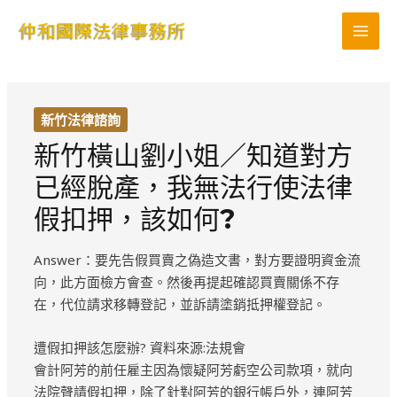
跳
MAI
至
MEN
主
要
內
新竹法律諮詢
容
新竹橫山劉小姐／知道對方
已經脫產，我無法行使法律
假扣押，該如何?
Answer：要先告假買賣之偽造文書，對方要證明資金流
向，此方面檢方會查。然後再提起確認買賣關係不存
在，代位請求移轉登記，並訴請塗銷抵押權登記。
遭假扣押該怎麼辦? 資料來源:法規會
會計阿芳的前任雇主因為懷疑阿芳虧空公司款項，就向
法院聲請假扣押，除了針對阿芳的銀行帳戶外，連阿芳