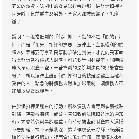
老公的薪資、唸國中的女兒銀行帳戶都一併聲請扣押。
阿芳除了氣前雇主惡劣外，全家人都被影響了，怎麼
辦？
說明：一般常聽到的「假扣押」，指的不是「假的」扣
押，而是「預先」扣押的意思。法律上，主張權利的債
權人如果都要等拿到民事勝訴確定判決，才能向民事執
行處聲請執行債務人財產，可能要等個好幾年，屆時債
務人早就脫產一空，辛苦拿到的法院判決真的只能當壁
紙了。所以法律上設計假扣押的目的就是要讓主張權利
受害的人，緊急的將債務人財產加以限制，讓債務人不
能加以變賣或脫手。
由於假扣押是秘密的行動，所以債務人會等到家裏被貼
封條、存款被凍結、或公司告知收到法院扣薪水的通知
時，才會驚覺到事態嚴重。有時候被查封財產的人還摸
不著頭緒，搞不清楚狀況。這時候應該先冷靜下來詳讀
這份法院執行通知，裡面會告訴你是哪一個債權人來扣