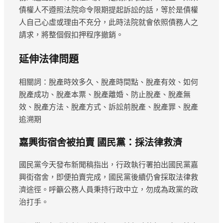
債權人不遵照法院命令限期提起訴訟的話，等於是債權
人自己心虛或理由不充分，此時法院就會依照債務人之
請求，將整個假扣押程序撤銷。
延伸法律問題
相關詞：脫產時效多久、脫產時間點、脫產有效、如何
脫產成功、脫產本票、脫產離婚、防止脫產、脫產無
效、脫產方法、脫產方式、訴訟前脫產、脫產罪、脫產
追溯期
嘉興街宿舍被拍賣 國民黨：採法律救濟
國民黨今天發布新聞稿指出，行政執行署拍出國民黨嘉
興街宿舍，即便拍賣完成，國民黨後續仍會採取法律救
濟途徑。呼籲公務人員秉持行政中立，勿成為政黨的政
治打手。