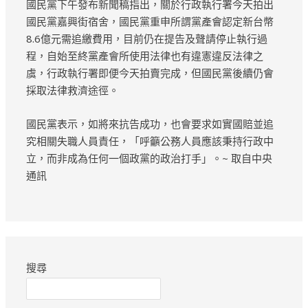
國民黨下午發布新聞稿指出，關於行政執行署今天拍出
國民黨嘉興街宿舍，國民黨重申所謂黨產會認定新台幣
8.6億元需追繳費用，目前仍在提告及聲請停止執行過
程，自始至終黨產會所使用法律也有違憲違反法律之
虞，行政執行署即便今天拍賣完成，但國民黨後續仍會
採取法律救濟途徑。
國民黨表示，如將來抗告成功，也會要求如實國賠並追
究相關失職人員責任，「呼籲公務人員應該秉持行政中
立，而非成為任何一個政黨的政治打手」。~ 取自中央
通訊
搜尋