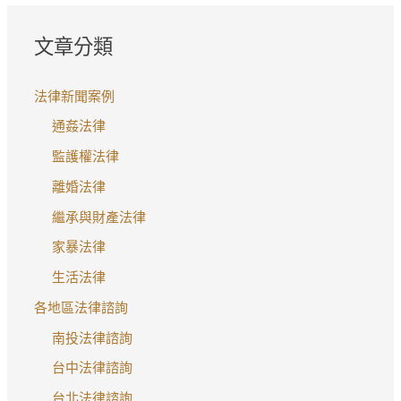
的
委
看
合
辦
到
文章分類
法，
更
有
該
生，
不
如
法律新聞案例
但
合
何？
他
通姦法律
法
的
律
監護權法律
房
規
離婚法律
子
定
仍
繼承與財產法律
之
遭
成
家暴法律
拍
分，
生活法律
賣，
該
這
各地區法律諮詢
如
是
何
南投法律諮詢
法
主
台中法律諮詢
律
張
瑕
台北法律諮詢
退?