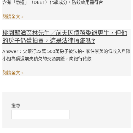
納
含有「敵避」（DEET）化學成分，防蚊效用需符合
李
骨
小
塔
閱讀全文 »
姐
位，
／
但
桃
桃園龍潭區林先生／前夫因債務委辦更生，但他
在
之
園
的房子仍遭拍賣，這是法律瑕疵嗎?
大
後
龍
賣
Answer：欠銀行22萬 500萬房子被法拍~ 家住景美的低收入戶陳
得
潭
場
小姐為償還前夫積欠的交通罰鍰，向銀行貸款
知，
區
買
該
林
了
閱讀全文 »
處
先
防
還
生
蚊
未
／
貼，
取
前
但
得
搜尋
夫
用
法
因
一
律
債
次
上
務
後，