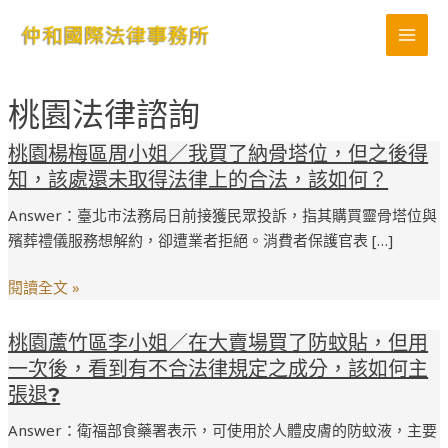
跳
MAI
至
MEN
主
要
桃園法律諮詢
內
容
桃
桃園楊梅區周小姐／我買了納骨塔位，但之後得
園
知，該處還未取得法律上的合法，該如何？
楊
Answer：臺北市法務局日前接獲民眾投訴，指其購買靈骨塔位與
梅
殯葬禮儀服務想解約，卻遭業者拒絕。消費者保護官表 […]
區
周
閱讀全文 »
小
姐
桃
桃園蘆竹區李小姐／在大賣場買了防蚊貼，但用
／
園
一次後，看到有不合法律規定之成分，該如何主
我
蘆
張退?
買
竹
了
Answer：衛福部食藥署表示，可使用於人體皮膚的防蚊液，主要
區