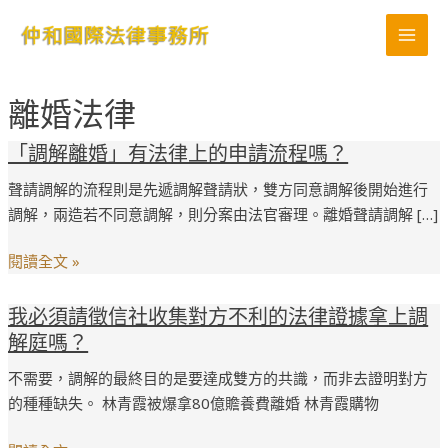
跳
MAI
至
MEN
主
要
離婚法律
內
容
「調
「調解離婚」有法律上的申請流程嗎？
解
聲請調解的流程則是先遞調解聲請狀，雙方同意調解後開始進行
離
調解，兩造若不同意調解，則分案由法官審理。離婚聲請調解 […]
婚」
有
閱讀全文 »
法
律
我
我必須請徵信社收集對方不利的法律證據拿上調
上
必
解庭嗎？
的
須
申
不需要，調解的最終目的是要達成雙方的共識，而非去證明對方
請
請
的種種缺失。 林青霞被爆拿80億贍養費離婚 林青霞購物
徵
流
信